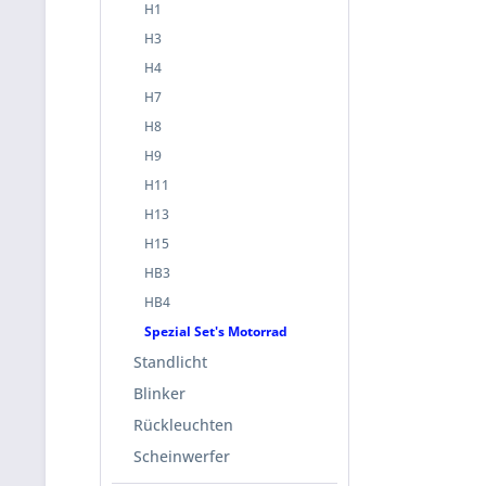
H1
H3
H4
H7
H8
H9
H11
H13
H15
HB3
HB4
Spezial Set's Motorrad
Standlicht
Blinker
Rückleuchten
Scheinwerfer