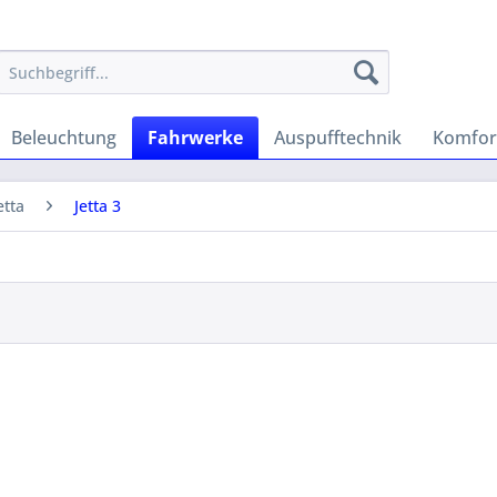
Beleuchtung
Fahrwerke
Auspufftechnik
Komfor
etta
Jetta 3