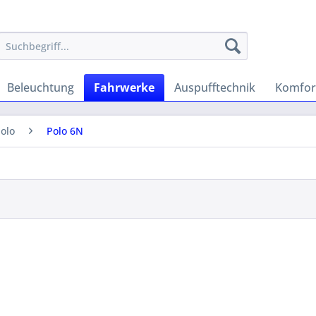
Beleuchtung
Fahrwerke
Auspufftechnik
Komfor
olo
Polo 6N